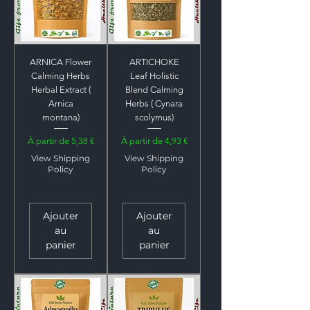
ARNICA Flower
ARTICHOKE
Calming Herbs
Leaf Holistic
Herbal Extract (
Blend Calming
Arnica
Herbs ( Cynara
montana)
scolymus)
Prix promotionnel
Prix promotionnel
À partir de
5,38 €
À partir de
4,93 €
View Shipping
View Shipping
Policy
Policy
Ajouter
Ajouter
au
au
panier
panier