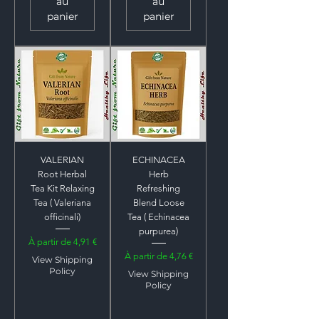
au
au
panier
panier
VALERIAN
ECHINACEA
Root Herbal
Herb
Tea Kit Relaxing
Refreshing
Tea ( Valeriana
Blend Loose
officinali)
Tea ( Echinacea
purpurea)
Prix promotionnel
À partir de
4,91 €
Prix promotionnel
À partir de
4,76 €
View Shipping
Policy
View Shipping
Policy