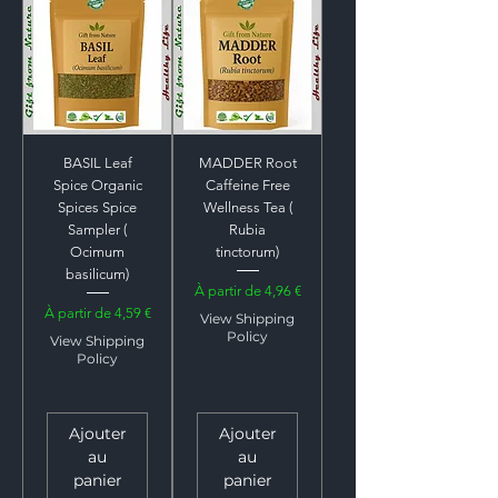
BASIL Leaf
MADDER Root
Spice Organic
Caffeine Free
Spices Spice
Wellness Tea (
Sampler (
Rubia
Ocimum
tinctorum)
basilicum)
Prix promotionnel
À partir de
4,96 €
Prix promotionnel
À partir de
4,59 €
View Shipping
Policy
View Shipping
Policy
Ajouter
Ajouter
au
au
panier
panier