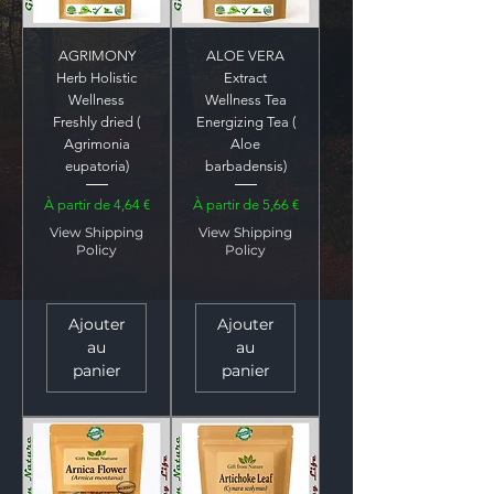
AGRIMONY
ALOE VERA
Herb Holistic
Extract
Wellness
Wellness Tea
Freshly dried (
Energizing Tea (
Agrimonia
Aloe
eupatoria)
barbadensis)
Prix promotionnel
Prix promotionnel
À partir de
4,64 €
À partir de
5,66 €
View Shipping
View Shipping
Policy
Policy
Ajouter
Ajouter
au
au
panier
panier