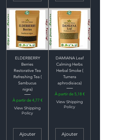
ELDERBERRY
DAMIANA Leaf
Berries
Calming Herbs
Restorative Tea
Herbal Smoke (
Refreshing Tea (
Turnera
Sambucus
aphrodisiaca)
nigra)
Prix promotionnel
À partir de
5,18 €
Prix promotionnel
À partir de
4,77 €
View Shipping
Policy
View Shipping
Policy
Ajouter
Ajouter