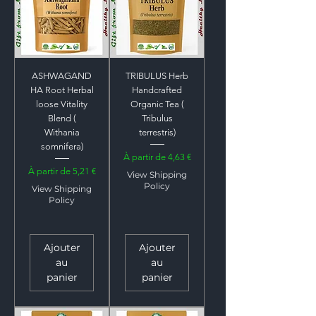
ASHWAGAND
TRIBULUS Herb
HA Root Herbal
Handcrafted
loose Vitality
Organic Tea (
Blend (
Tribulus
Withania
terrestris)
somnifera)
Prix promotionnel
À partir de
4,63 €
Prix promotionnel
À partir de
5,21 €
View Shipping
Policy
View Shipping
Policy
Ajouter
Ajouter
au
au
panier
panier